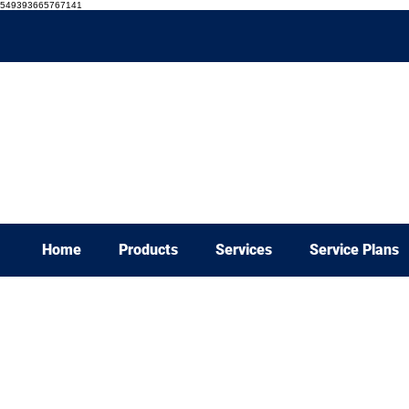
549393665767141
Home
Products
Services
Service Plans