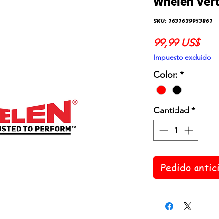
Whelen Ver
SKU: 1631639953861
Prec
99,99 US$
Impuesto excluido
Color:
*
Cantidad
*
Pedido antic