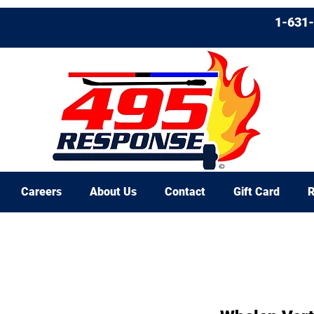
1-631
Careers
About Us
Contact
Gift Card
R