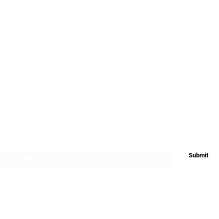
Privacy
Return & Refund
Shipping
Subscribe Form
Submit
Do Not Sell My Personal Information