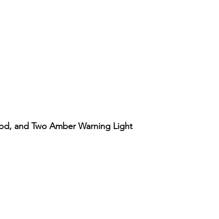
ood, and Two Amber Warning Light
Vista rápida
Account
Support
Our Policy
My Account
FAQ's
Terms and Cond
App
Downloads
Warranty and Re