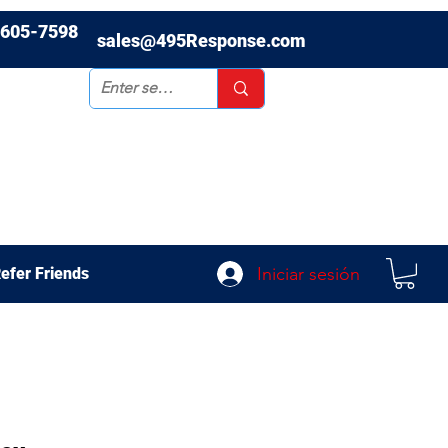
-605-7598
sales@495Response.com
Iniciar sesión
efer Friends