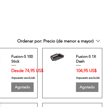
Ordenar por:
Precio (de menor a mayor)
Fusion-S 100
Fusion-S 1X
Stick
Dash
Precio de oferta
Precio
Desde
74,95 US$
104,95 US$
Impuesto excluido
Impuesto excluido
Agotado
Agotado