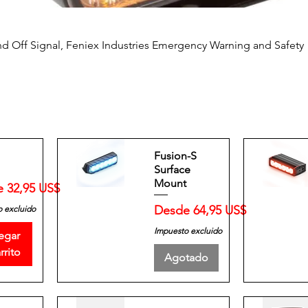
 Off Signal, Feniex Industries Emergency Warning and Safety
Fusion-S
Surface
Mount
 de oferta
e
32,95 US$
Precio de oferta
Desde
64,95 US$
 excluido
Impuesto excluido
egar
rrito
Agotado