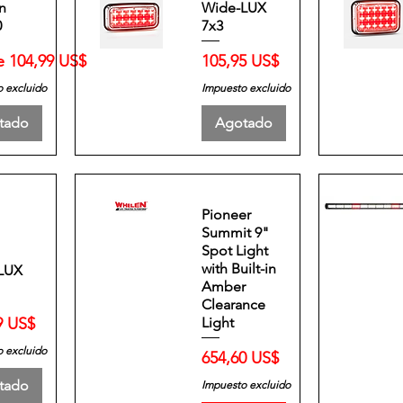
n
Wide-LUX
0
7x3
 de oferta
Precio
e
104,99 US$
105,95 US$
 excluido
Impuesto excluido
tado
Agotado
Pioneer
Summit 9"
Spot Light
with Built-in
LUX
Amber
Clearance
o
9 US$
Light
 excluido
Precio
654,60 US$
tado
Impuesto excluido