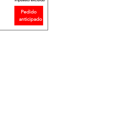
Pedido
anticipado
About Us
Careers
itions
Locations
pairs
495 University