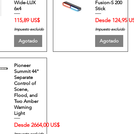
Wide-LUX
Fusion-S 200
6x4
Stick
Precio
Precio de oferta
115,89 US$
Desde
124,95 U
Impuesto excluido
Impuesto excluido
Agotado
Agotado
Pioneer
Summit 44"
Separate
Control of
Scene,
Flood, and
Two Amber
Warning
Light
Precio de oferta
Desde
2664,00 US$
Impuesto excluido