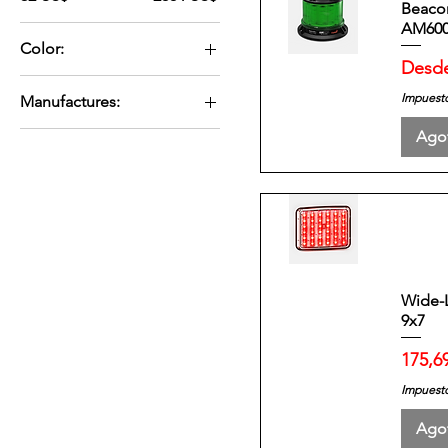
Beaco
AM60
Color:
Precio
Desd
Single
Impuesto
Manufactures:
Feniex Industries
Ago
Whelen
Wide-
9x7
Preci
175,6
Impuesto
Ago