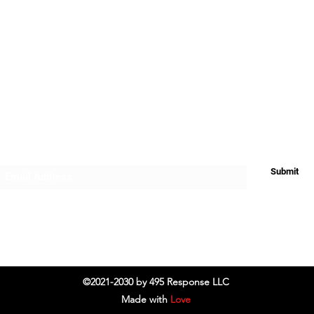
Shipping
Subscribe Form
Submit
Do Not Sell My Personal Information
©2021-2030 by 495 Response LLC
Made with
Love