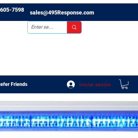
-605-7598
sales@495Response.com
Iniciar sesión
efer Friends