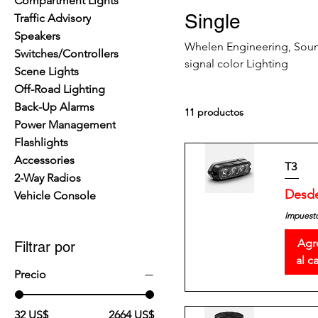
Compartment Lights
Single
Traffic Advisory
Speakers
Whelen Engineering, Sound
Switches/Controllers
signal color Lighting
Scene Lights
Off-Road Lighting
Back-Up Alarms
11 productos
Power Management
Flashlights
Accessories
T3
2-Way Radios
Precio
Desd
Vehicle Console
Impuesto
Agr
Filtrar por
al ca
Precio
32 US$
2664 US$