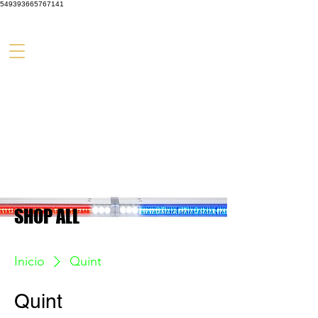
549393665767141
SHOP ALL
Inicio
Quint
Quint